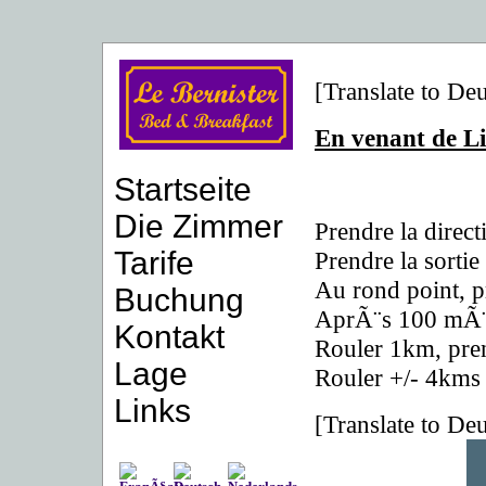
[Translate to Deu
En venant de L
Startseite
Die Zimmer
Prendre la direc
Tarife
Prendre la sorti
Au rond point, p
Buchung
AprÃ¨s 100 mÃ¨t
Kontakt
Rouler 1km, pren
Lage
Rouler +/- 4kms 
Links
[Translate to Deu